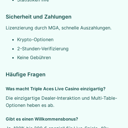
Sicherheit und Zahlungen
Lizenzierung durch MGA, schnelle Auszahlungen.
Krypto-Optionen
2-Stunden-Verifizierung
Keine Gebühren
Häufige Fragen
Was macht Triple Aces Live Casino einzigartig?
Die einzigartige Dealer-Interaktion und Multi-Table-
Optionen heben es ab.
Gibt es einen Willkommensbonus?