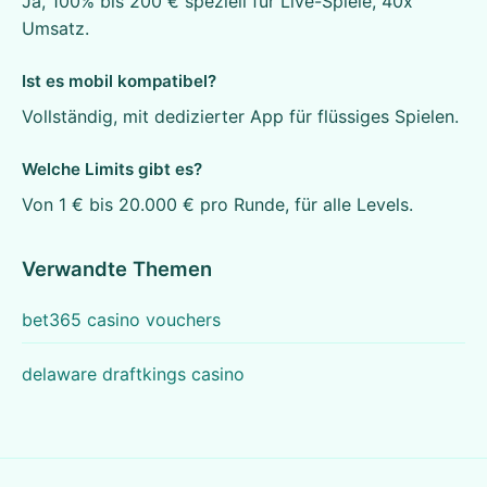
Ja, 100% bis 200 € speziell für Live-Spiele, 40x
Umsatz.
Ist es mobil kompatibel?
Vollständig, mit dedizierter App für flüssiges Spielen.
Welche Limits gibt es?
Von 1 € bis 20.000 € pro Runde, für alle Levels.
Verwandte Themen
bet365 casino vouchers
delaware draftkings casino