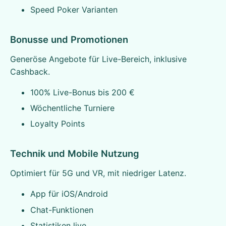
Speed Poker Varianten
Bonusse und Promotionen
Generöse Angebote für Live-Bereich, inklusive
Cashback.
100% Live-Bonus bis 200 €
Wöchentliche Turniere
Loyalty Points
Technik und Mobile Nutzung
Optimiert für 5G und VR, mit niedriger Latenz.
App für iOS/Android
Chat-Funktionen
Statistiken live