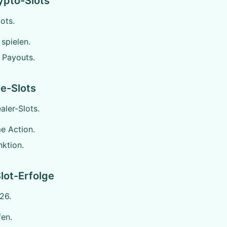
rypto-Slots
ots.
spielen.
 Payouts.
ve-Slots
aler-Slots.
e Action.
ktion.
Slot-Erfolge
26.
en.