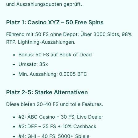
und Auszahlungsquoten geprüft.
Platz 1: Casino XYZ – 50 Free Spins
Führend mit 50 FS ohne Depot. Über 3000 Slots, 98%
RTP. Lightning-Auszahlungen.
Bonus: 50 FS auf Book of Dead
Umsatz: 35x
Min. Auszahlung: 0.0005 BTC
Platz 2-5: Starke Alternativen
Diese bieten 20-40 FS und tolle Features.
#2: ABC Casino – 30 FS, Live Dealer
#3: DEF – 25 FS + 10% Cashback
#4: GHI – 40 FS, 5000+ Spiele