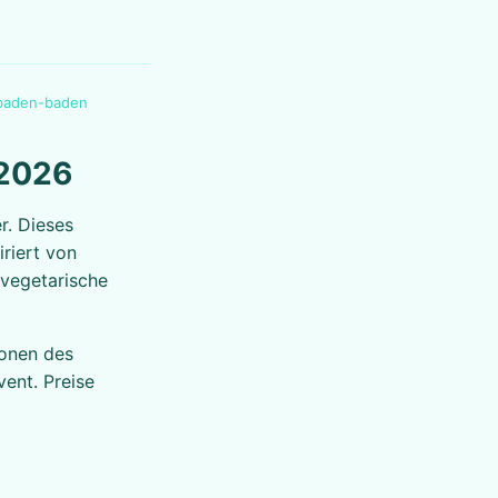
o baden-baden
 2026
r. Dieses
iriert von
 vegetarische
ionen des
ent. Preise