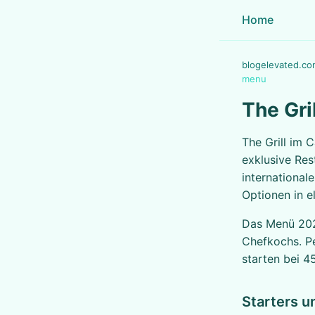
Home
blogelevated.co
menu
The Gr
The Grill im 
exklusive Rest
international
Optionen in e
Das Menü 202
Chefkochs. Pe
starten bei 4
Starters u