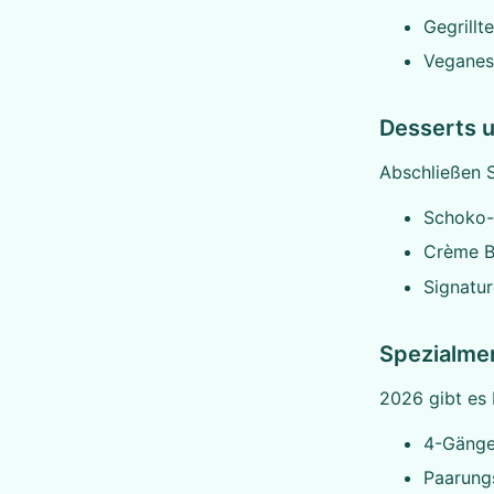
Gegrillt
Veganes
Desserts 
Abschließen S
Schoko-
Crème B
Signatur
Spezialme
2026 gibt es
4-Gäng
Paarun