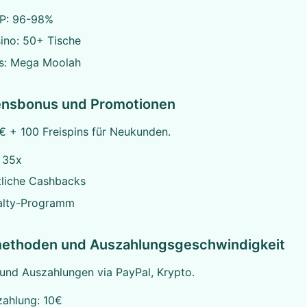
TP: 96-98%
ino: 50+ Tische
s: Mega Moolah
nsbonus und Promotionen
€ + 100 Freispins für Neukunden.
 35x
liche Cashbacks
alty-Programm
ethoden und Auszahlungsgeschwindigkeit
 und Auszahlungen via PayPal, Krypto.
zahlung: 10€