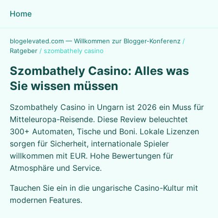
Home
blogelevated.com — Willkommen zur Blogger-Konferenz
/
Ratgeber
/
szombathely casino
Szombathely Casino: Alles was
Sie wissen müssen
Szombathely Casino in Ungarn ist 2026 ein Muss für
Mitteleuropa-Reisende. Diese Review beleuchtet
300+ Automaten, Tische und Boni. Lokale Lizenzen
sorgen für Sicherheit, internationale Spieler
willkommen mit EUR. Hohe Bewertungen für
Atmosphäre und Service.
Tauchen Sie ein in die ungarische Casino-Kultur mit
modernen Features.