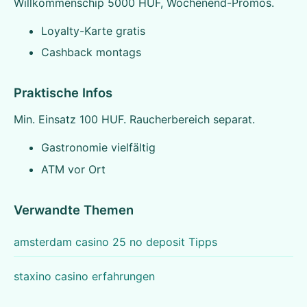
Willkommenschip 5000 HUF, Wochenend-Promos.
Loyalty-Karte gratis
Cashback montags
Praktische Infos
Min. Einsatz 100 HUF. Raucherbereich separat.
Gastronomie vielfältig
ATM vor Ort
Verwandte Themen
amsterdam casino 25 no deposit Tipps
staxino casino erfahrungen