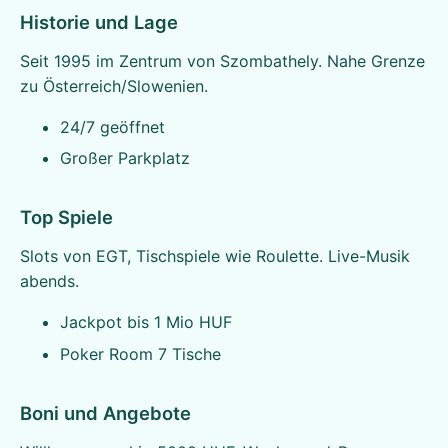
Historie und Lage
Seit 1995 im Zentrum von Szombathely. Nahe Grenze
zu Österreich/Slowenien.
24/7 geöffnet
Großer Parkplatz
Top Spiele
Slots von EGT, Tischspiele wie Roulette. Live-Musik
abends.
Jackpot bis 1 Mio HUF
Poker Room 7 Tische
Boni und Angebote