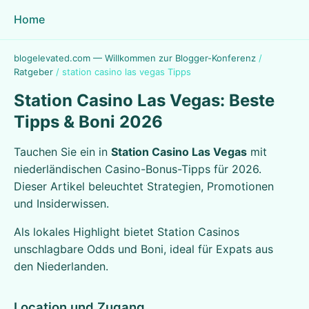
Home
blogelevated.com — Willkommen zur Blogger-Konferenz
/
Ratgeber
/
station casino las vegas Tipps
Station Casino Las Vegas: Beste
Tipps & Boni 2026
Tauchen Sie ein in
Station Casino Las Vegas
mit
niederländischen Casino-Bonus-Tipps für 2026.
Dieser Artikel beleuchtet Strategien, Promotionen
und Insiderwissen.
Als lokales Highlight bietet Station Casinos
unschlagbare Odds und Boni, ideal für Expats aus
den Niederlanden.
Location und Zugang