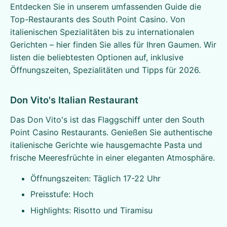
Entdecken Sie in unserem umfassenden Guide die
Top-Restaurants des South Point Casino. Von
italienischen Spezialitäten bis zu internationalen
Gerichten – hier finden Sie alles für Ihren Gaumen. Wir
listen die beliebtesten Optionen auf, inklusive
Öffnungszeiten, Spezialitäten und Tipps für 2026.
Don Vito's Italian Restaurant
Das Don Vito's ist das Flaggschiff unter den South
Point Casino Restaurants. Genießen Sie authentische
italienische Gerichte wie hausgemachte Pasta und
frische Meeresfrüchte in einer eleganten Atmosphäre.
Öffnungszeiten: Täglich 17-22 Uhr
Preisstufe: Hoch
Highlights: Risotto und Tiramisu