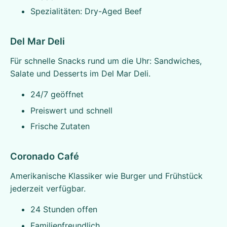
Spezialitäten: Dry-Aged Beef
Del Mar Deli
Für schnelle Snacks rund um die Uhr: Sandwiches,
Salate und Desserts im Del Mar Deli.
24/7 geöffnet
Preiswert und schnell
Frische Zutaten
Coronado Café
Amerikanische Klassiker wie Burger und Frühstück
jederzeit verfügbar.
24 Stunden offen
Familienfreundlich