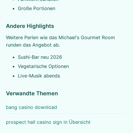
Große Portionen
Andere Highlights
Weitere Perlen wie das Michael's Gourmet Room
runden das Angebot ab.
Sushi-Bar neu 2026
Vegetarische Optionen
Live-Musik abends
Verwandte Themen
bang casino download
prospect hall casino sign in Übersicht