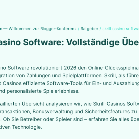
m — Willkommen zur Blogger-Konferenz
/
Ratgeber
/
skrill casino softw
Casino Software: Vollständige Übe
sino Software revolutioniert 2026 den Online-Glücksspielma
gration von Zahlungen und Spielplattformen. Skrill, als führ
t Casinos effiziente Software-Tools für Ein- und Auszahlun
 personalisierte Spielerlebnisse.
aillierten Übersicht analysieren wir, wie Skrill-Casinos Sof
ransaktionen, Bonusverwaltung und Sicherheitsfeatures zu
 Ob Sie Betreiber oder Spieler sind – erfahren Sie alles übe
tiven Technologie.