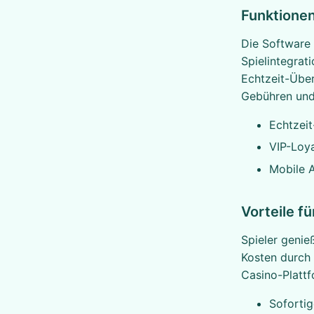
Funktionen
Die Software
Spielintegrat
Echtzeit-Über
Gebühren und 
Echtzei
VIP-Loy
Mobile A
Vorteile fü
Spieler genie
Kosten durch 
Casino-Platt
Soforti