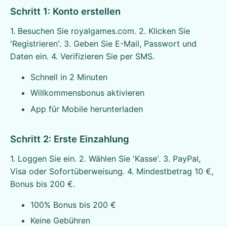
Schritt 1: Konto erstellen
1. Besuchen Sie royalgames.com. 2. Klicken Sie
'Registrieren'. 3. Geben Sie E-Mail, Passwort und
Daten ein. 4. Verifizieren Sie per SMS.
Schnell in 2 Minuten
Willkommensbonus aktivieren
App für Mobile herunterladen
Schritt 2: Erste Einzahlung
1. Loggen Sie ein. 2. Wählen Sie 'Kasse'. 3. PayPal,
Visa oder Sofortüberweisung. 4. Mindestbetrag 10 €,
Bonus bis 200 €.
100% Bonus bis 200 €
Keine Gebühren