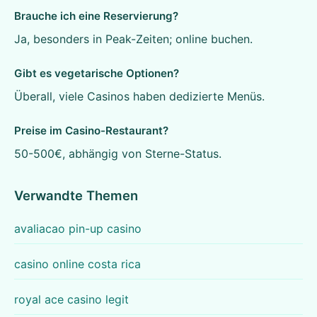
Brauche ich eine Reservierung?
Ja, besonders in Peak-Zeiten; online buchen.
Gibt es vegetarische Optionen?
Überall, viele Casinos haben dedizierte Menüs.
Preise im Casino-Restaurant?
50-500€, abhängig von Sterne-Status.
Verwandte Themen
avaliacao pin-up casino
casino online costa rica
royal ace casino legit