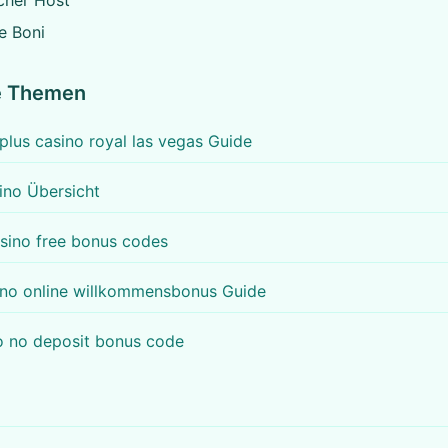
cher Host
e Boni
e Themen
plus casino royal las vegas Guide
sino Übersicht
casino free bonus codes
ino online willkommensbonus Guide
o no deposit bonus code