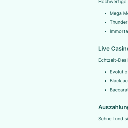
Hochwertige 
Mega Mo
Thunders
Immorta
Live Casi
Echtzeit-Deal
Evoluti
Blackjac
Baccara
Auszahlun
Schnell und si