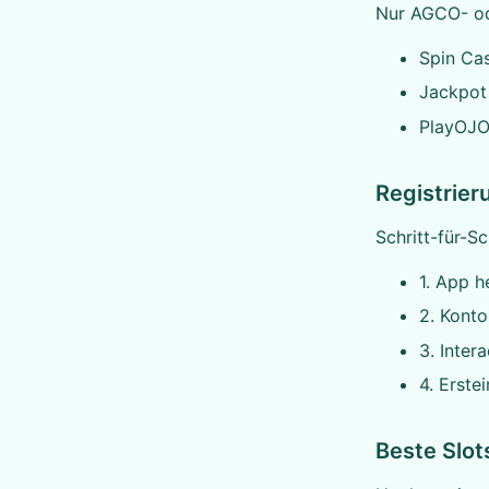
Nur AGCO- ode
Spin Ca
Jackpot
PlayOJO
Registrier
Schritt-für-Sc
1. App h
2. Konto
3. Inter
4. Erste
Beste Slot