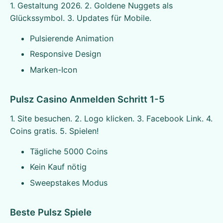
1. Gestaltung 2026. 2. Goldene Nuggets als
Glückssymbol. 3. Updates für Mobile.
Pulsierende Animation
Responsive Design
Marken-Icon
Pulsz Casino Anmelden Schritt 1-5
1. Site besuchen. 2. Logo klicken. 3. Facebook Link. 4.
Coins gratis. 5. Spielen!
Tägliche 5000 Coins
Kein Kauf nötig
Sweepstakes Modus
Beste Pulsz Spiele