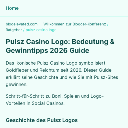
Home
blogelevated.com — Willkommen zur Blogger-Konferenz
/
Ratgeber
/
pulsz casino logo
Pulsz Casino Logo: Bedeutung &
Gewinntipps 2026 Guide
Das ikonische Pulsz Casino Logo symbolisiert
Goldfieber und Reichtum seit 2026. Dieser Guide
erklärt seine Geschichte und wie Sie mit Pulsz-Sites
gewinnen.
Schritt-für-Schritt zu Boni, Spielen und Logo-
Vorteilen in Social Casinos.
Geschichte des Pulsz Logos