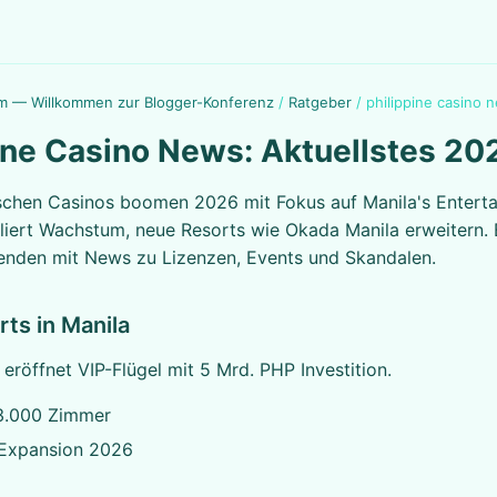
m — Willkommen zur Blogger-Konferenz
/
Ratgeber
/
philippine casino 
ine Casino News: Aktuellstes 20
ischen Casinos boomen 2026 mit Fokus auf Manila's Enterta
ert Wachstum, neue Resorts wie Okada Manila erweitern. B
enden mit News zu Lizenzen, Events und Skandalen.
ts in Manila
eröffnet VIP-Flügel mit 5 Mrd. PHP Investition.
3.000 Zimmer
 Expansion 2026