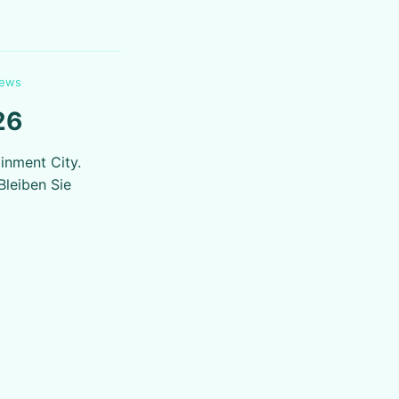
news
26
inment City.
leiben Sie