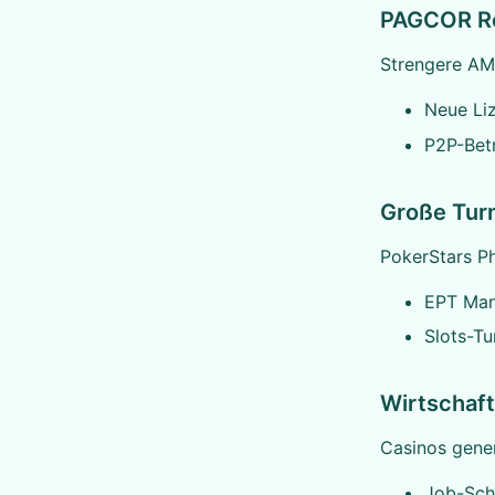
PAGCOR Re
Strengere AML
Neue Li
P2P-Bet
Große Tur
PokerStars Ph
EPT Man
Slots-Tu
Wirtschaf
Casinos gener
Job-Sch