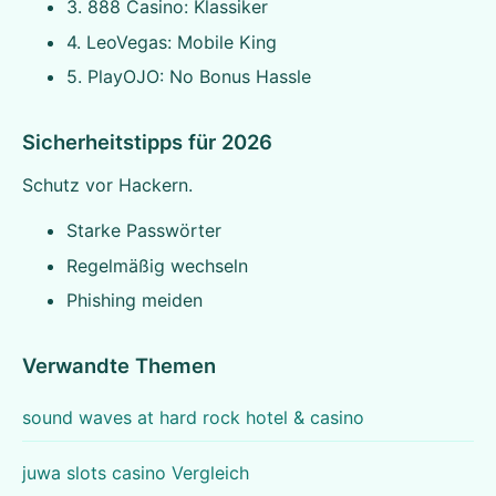
3. 888 Casino: Klassiker
4. LeoVegas: Mobile King
5. PlayOJO: No Bonus Hassle
Sicherheitstipps für 2026
Schutz vor Hackern.
Starke Passwörter
Regelmäßig wechseln
Phishing meiden
Verwandte Themen
sound waves at hard rock hotel & casino
juwa slots casino Vergleich