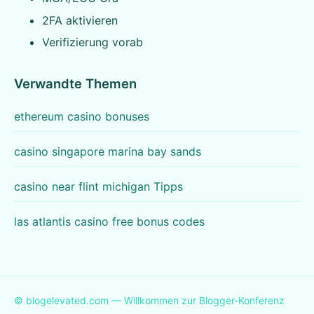
2FA aktivieren
Verifizierung vorab
Verwandte Themen
ethereum casino bonuses
casino singapore marina bay sands
casino near flint michigan Tipps
las atlantis casino free bonus codes
© blogelevated.com — Willkommen zur Blogger-Konferenz