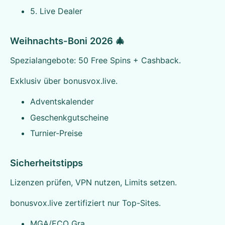
5. Live Dealer
Weihnachts-Boni 2026 🎄
Spezialangebote: 50 Free Spins + Cashback.
Exklusiv über bonusvox.live.
Adventskalender
Geschenkgutscheine
Turnier-Preise
Sicherheitstipps
Lizenzen prüfen, VPN nutzen, Limits setzen.
bonusvox.live zertifiziert nur Top-Sites.
MGA/ECO Gra