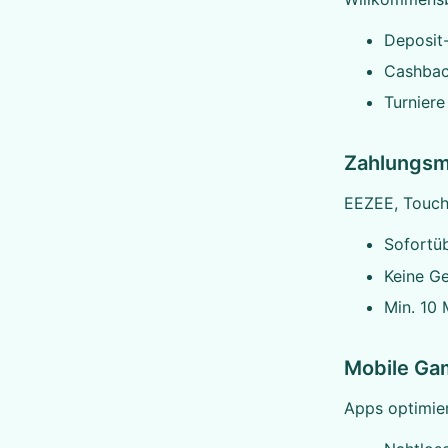
Deposit
Cashbac
Turniere
Zahlungsm
EEZEE, Touch
Sofortü
Keine G
Min. 10
Mobile Ga
Apps optimier