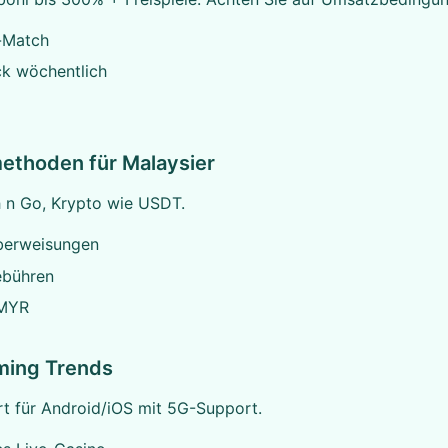
-Match
k wöchentlich
ethoden für Malaysier
 n Go, Krypto wie USDT.
berweisungen
ebühren
 MYR
ming Trends
t für Android/iOS mit 5G-Support.