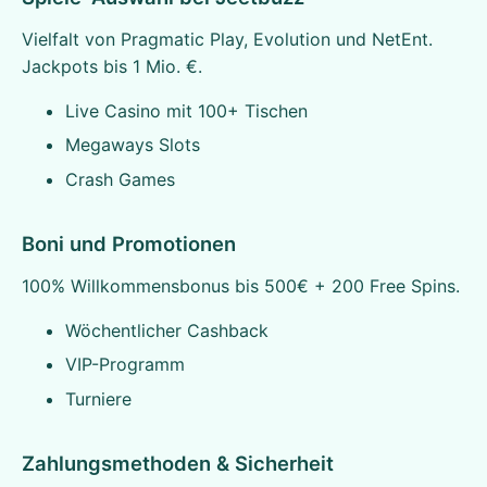
Vielfalt von Pragmatic Play, Evolution und NetEnt.
Jackpots bis 1 Mio. €.
Live Casino mit 100+ Tischen
Megaways Slots
Crash Games
Boni und Promotionen
100% Willkommensbonus bis 500€ + 200 Free Spins.
Wöchentlicher Cashback
VIP-Programm
Turniere
Zahlungsmethoden & Sicherheit