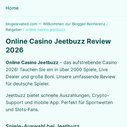
Home
blogelevated.com — Willkommen zur Blogger-Konferenz
/
Ratgeber
/
online casino jeetbuzz
Online Casino Jeetbuzz Review
2026
Online Casino Jeetbuzz
– das aufstrebende Casino
2026! Tauchen Sie ein in über 2000 Spiele, Live
Dealer und große Boni. Unsere umfassende Review
für deutsche Spieler.
Jeetbuzz bietet schnelle Auszahlungen, Crypto-
Support und mobile App. Perfekt für Sportwetten
und Slots-Fans.
Spiele-Auswahl bei Jeetbuzz