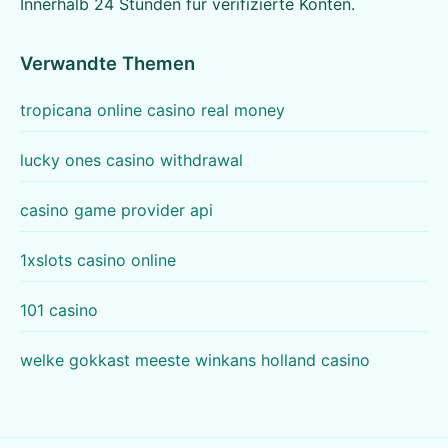
Innerhalb 24 Stunden für verifizierte Konten.
Verwandte Themen
tropicana online casino real money
lucky ones casino withdrawal
casino game provider api
1xslots casino online
101 casino
welke gokkast meeste winkans holland casino