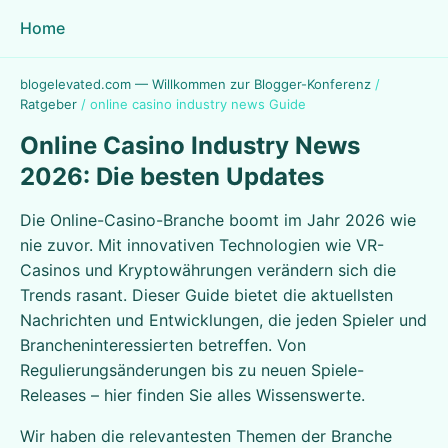
Home
blogelevated.com — Willkommen zur Blogger-Konferenz
/
Ratgeber
/
online casino industry news Guide
Online Casino Industry News
2026: Die besten Updates
Die Online-Casino-Branche boomt im Jahr 2026 wie
nie zuvor. Mit innovativen Technologien wie VR-
Casinos und Kryptowährungen verändern sich die
Trends rasant. Dieser Guide bietet die aktuellsten
Nachrichten und Entwicklungen, die jeden Spieler und
Brancheninteressierten betreffen. Von
Regulierungsänderungen bis zu neuen Spiele-
Releases – hier finden Sie alles Wissenswerte.
Wir haben die relevantesten Themen der Branche