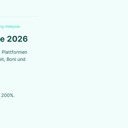
ing malaysia
te 2026
n Plattformen
it, Boni und
s 200%.