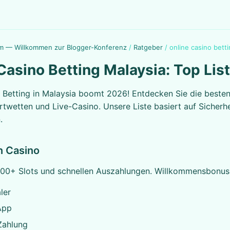
m — Willkommen zur Blogger-Konferenz
/
Ratgeber
/
online casino bett
Casino Betting Malaysia: Top Lis
 Betting in Malaysia boomt 2026! Entdecken Sie die beste
ortwetten und Live-Casino. Unsere Liste basiert auf Sicherhe
.
n Casino
500+ Slots und schnellen Auszahlungen. Willkommensbonu
ler
App
Zahlung