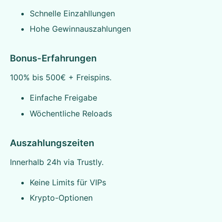
Schnelle Einzahllungen
Hohe Gewinnauszahlungen
Bonus-Erfahrungen
100% bis 500€ + Freispins.
Einfache Freigabe
Wöchentliche Reloads
Auszahlungszeiten
Innerhalb 24h via Trustly.
Keine Limits für VIPs
Krypto-Optionen