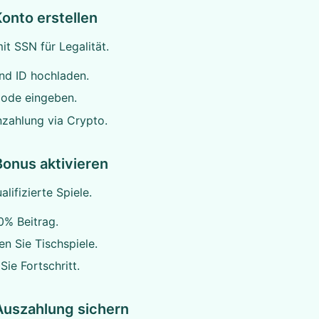
Konto erstellen
it SSN für Legalität.
nd ID hochladen.
ode eingeben.
nzahlung via Crypto.
 Bonus aktivieren
alifizierte Spiele.
0% Beitrag.
n Sie Tischspiele.
Sie Fortschritt.
 Auszahlung sichern