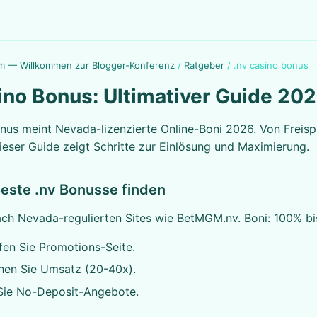
m — Willkommen zur Blogger-Konferenz
/
Ratgeber
/
.nv casino bonus
ino Bonus: Ultimativer Guide 20
nus meint Nevada-lizenzierte Online-Boni 2026. Von Freispi
eser Guide zeigt Schritte zur Einlösung und Maximierung.
 Beste .nv Bonusse finden
ch Nevada-regulierten Sites wie BetMGM.nv. Boni: 100% bi
en Sie Promotions-Seite.
hen Sie Umsatz (20-40x).
Sie No-Deposit-Angebote.