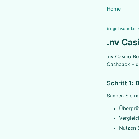
Home
blogelevated.co
.nv Cas
.nv Casino Bo
Cashback – di
Schritt 1:
Suchen Sie na
Überprüf
Vergleic
Nutzen 