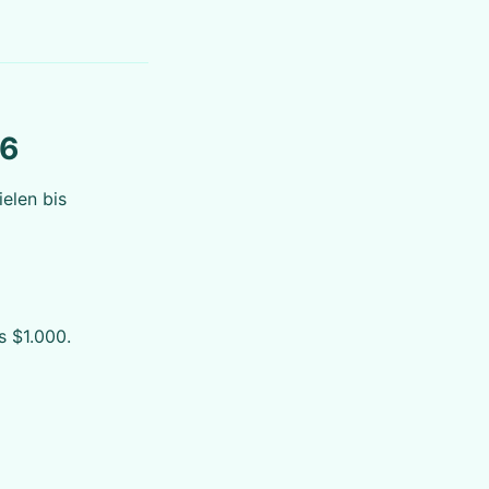
26
elen bis
s $1.000.