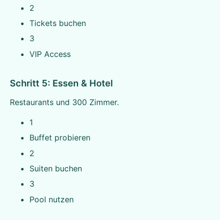
2
Tickets buchen
3
VIP Access
Schritt 5: Essen & Hotel
Restaurants und 300 Zimmer.
1
Buffet probieren
2
Suiten buchen
3
Pool nutzen