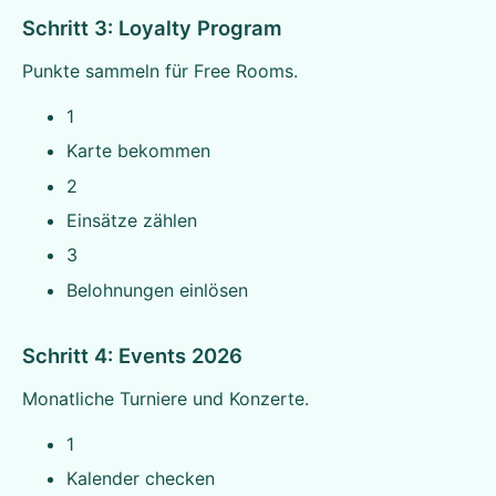
Schritt 3: Loyalty Program
Punkte sammeln für Free Rooms.
1
Karte bekommen
2
Einsätze zählen
3
Belohnungen einlösen
Schritt 4: Events 2026
Monatliche Turniere und Konzerte.
1
Kalender checken