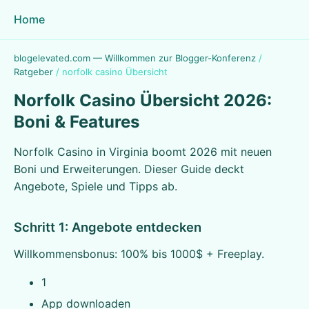
Home
blogelevated.com — Willkommen zur Blogger-Konferenz
/
Ratgeber
/
norfolk casino Übersicht
Norfolk Casino Übersicht 2026:
Boni & Features
Norfolk Casino in Virginia boomt 2026 mit neuen
Boni und Erweiterungen. Dieser Guide deckt
Angebote, Spiele und Tipps ab.
Schritt 1: Angebote entdecken
Willkommensbonus: 100% bis 1000$ + Freeplay.
1
App downloaden