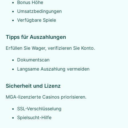
Bonus Höhe
Umsatzbedingungen
Verfügbare Spiele
Tipps für Auszahlungen
Erfüllen Sie Wager, verifizieren Sie Konto.
Dokumentscan
Langsame Auszahlung vermeiden
Sicherheit und Lizenz
MGA-lizenzierte Casinos priorisieren.
SSL-Verschlüsselung
Spielsucht-Hilfe