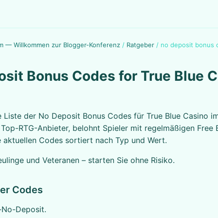
m — Willkommen zur Blogger-Konferenz
/
Ratgeber
/
no deposit bonus 
sit Bonus Codes for True Blue 
 Liste der No Deposit Bonus Codes für True Blue Casino i
n Top-RTG-Anbieter, belohnt Spieler mit regelmäßigen Free B
le aktuellen Codes sortiert nach Typ und Wert.
eulinge und Veteranen – starten Sie ohne Risiko.
ler Codes
No-Deposit.