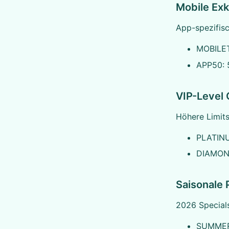
Mobile Exk
App-spezifisc
MOBILET
APP50: 
VIP-Level
Höhere Limits
PLATINU
DIAMON
Saisonale
2026 Specials
SUMMER