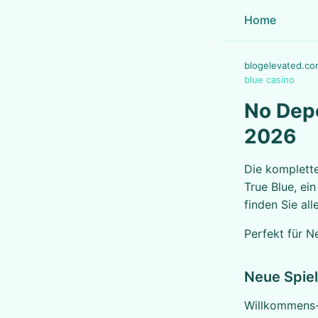
Home
blogelevated.co
blue casino
No Depo
2026
Die komplette
True Blue, ei
finden Sie al
Perfekt für N
Neue Spie
Willkommens-