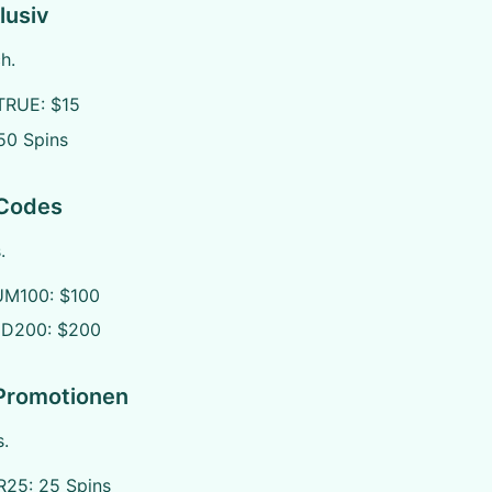
lusiv
h.
RUE: $15
50 Spins
 Codes
.
M100: $100
D200: $200
 Promotionen
.
25: 25 Spins