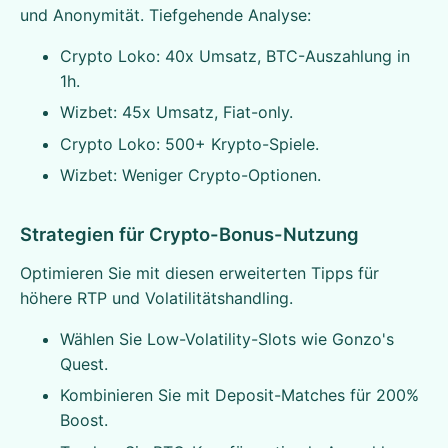
und Anonymität. Tiefgehende Analyse:
Crypto Loko: 40x Umsatz, BTC-Auszahlung in
1h.
Wizbet: 45x Umsatz, Fiat-only.
Crypto Loko: 500+ Krypto-Spiele.
Wizbet: Weniger Crypto-Optionen.
Strategien für Crypto-Bonus-Nutzung
Optimieren Sie mit diesen erweiterten Tipps für
höhere RTP und Volatilitätshandling.
Wählen Sie Low-Volatility-Slots wie Gonzo's
Quest.
Kombinieren Sie mit Deposit-Matches für 200%
Boost.