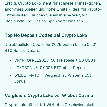
Erfolg. Crypto Loko steht für schnelle Transaktionen,
anonymes Spielen und hohe Limits – ideal für Krypto-
Enthusiasten. Tauchen Sie ein in eine Welt, wo
Blockchain und Casino-Spaß verschmelzen.
Top No Deposit Codes bei Crypto Loko
Die aktuellsten Codes für 2026 bieten bis zu 0.001
BTC Bonus. Details:
CRYPTOFREE2026: 50 Freispiele + 20 USDT.
LOKOBONUS: 0.0005 BTC ohne Deposit.
WIZBETMATCH: Vergleich zu Wizbet's 25$
Bonus.
Vergleich: Crypto Loko vs. Wizbet Casino
Crypto Loko übertrifft Wizbet in Geschwindigkeit