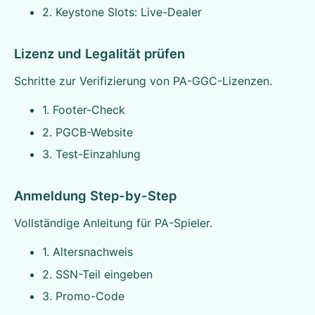
2. Keystone Slots: Live-Dealer
Lizenz und Legalität prüfen
Schritte zur Verifizierung von PA-GGC-Lizenzen.
1. Footer-Check
2. PGCB-Website
3. Test-Einzahlung
Anmeldung Step-by-Step
Vollständige Anleitung für PA-Spieler.
1. Altersnachweis
2. SSN-Teil eingeben
3. Promo-Code