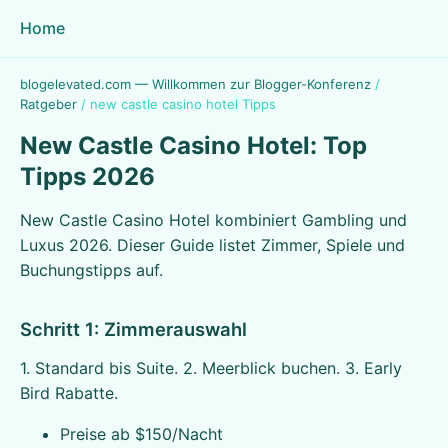
Home
blogelevated.com — Willkommen zur Blogger-Konferenz
/
Ratgeber
/
new castle casino hotel Tipps
New Castle Casino Hotel: Top
Tipps 2026
New Castle Casino Hotel kombiniert Gambling und
Luxus 2026. Dieser Guide listet Zimmer, Spiele und
Buchungstipps auf.
Schritt 1: Zimmerauswahl
1. Standard bis Suite. 2. Meerblick buchen. 3. Early
Bird Rabatte.
Preise ab $150/Nacht