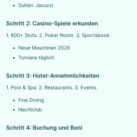
Suiten: Jacuzzi
Schritt 2: Casino-Spiele erkunden
1. 800+ Slots. 2. Poker Room. 3. Sportsbook.
Neue Maschinen 2026
Turniere täglich
Schritt 3: Hotel-Annehmlichkeiten
1. Pool & Spa. 2. Restaurants. 3. Events.
Fine Dining
Nachtclub
Schritt 4: Buchung und Boni