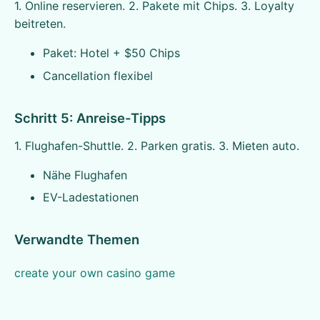
1. Online reservieren. 2. Pakete mit Chips. 3. Loyalty
beitreten.
Paket: Hotel + $50 Chips
Cancellation flexibel
Schritt 5: Anreise-Tipps
1. Flughafen-Shuttle. 2. Parken gratis. 3. Mieten auto.
Nähe Flughafen
EV-Ladestationen
Verwandte Themen
create your own casino game