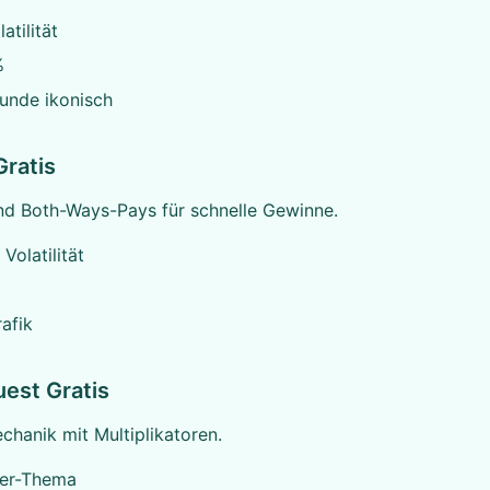
atilität
%
unde ikonisch
Gratis
d Both-Ways-Pays für schnelle Gewinne.
Volatilität
afik
est Gratis
hanik mit Multiplikatoren.
er-Thema