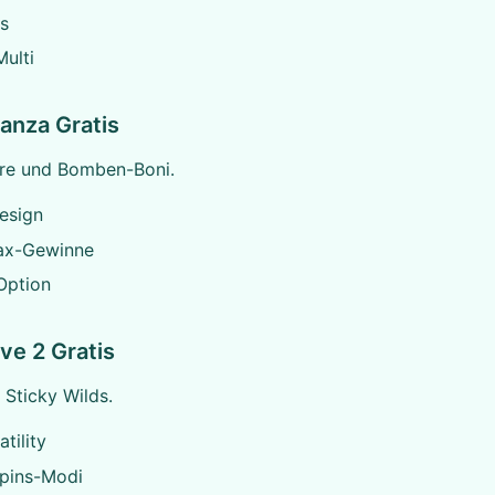
ls
Multi
anza Gratis
re und Bomben-Boni.
esign
ax-Gewinne
Option
ve 2 Gratis
 Sticky Wilds.
tility
Spins-Modi