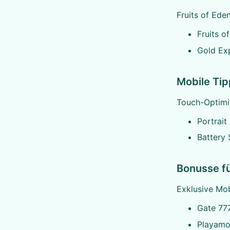
Fruits of Eden
Fruits o
Gold Ex
Mobile Ti
Touch-Optimi
Portrai
Battery 
Bonusse fü
Exklusive Mob
Gate 777
Playamo