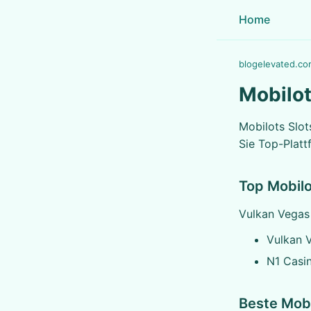
Home
blogelevated.co
Mobilot
Mobilots Slot
Sie Top-Platt
Top Mobilo
Vulkan Vegas
Vulkan 
N1 Casi
Beste Mobi