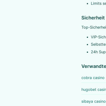
Limits s
Sicherhei
Top-Sicherhe
VIP-Sich
Selbstte
24h Sup
Verwandt
cobra casino 
hugobet casi
sibaya casino