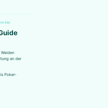
oos bay
 Guide
n Weiden
ltung an der
is Poker-