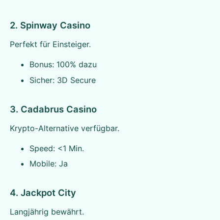
2. Spinway Casino
Perfekt für Einsteiger.
Bonus: 100% dazu
Sicher: 3D Secure
3. Cadabrus Casino
Krypto-Alternative verfügbar.
Speed: <1 Min.
Mobile: Ja
4. Jackpot City
Langjährig bewährt.