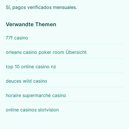
Sí, pagos verificados mensuales.
Verwandte Themen
77f casino
orleans casino poker room Übersicht
top 10 online casino nz
deuces wild casino
horaire supermarché casino
online casinos slotvision