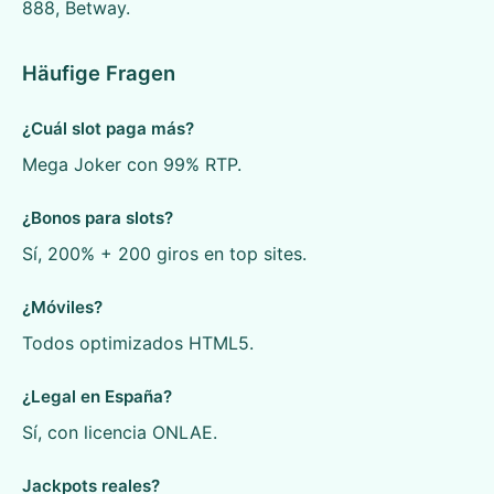
888, Betway.
Häufige Fragen
¿Cuál slot paga más?
Mega Joker con 99% RTP.
¿Bonos para slots?
Sí, 200% + 200 giros en top sites.
¿Móviles?
Todos optimizados HTML5.
¿Legal en España?
Sí, con licencia ONLAE.
Jackpots reales?