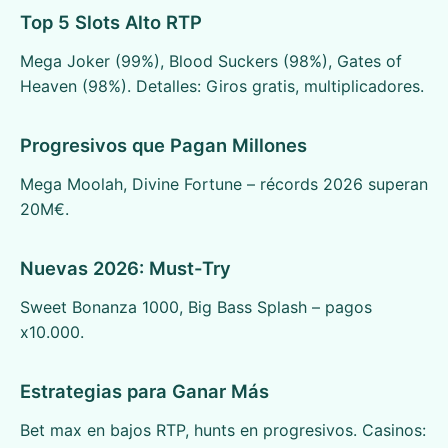
Top 5 Slots Alto RTP
Mega Joker (99%), Blood Suckers (98%), Gates of
Heaven (98%). Detalles: Giros gratis, multiplicadores.
Progresivos que Pagan Millones
Mega Moolah, Divine Fortune – récords 2026 superan
20M€.
Nuevas 2026: Must-Try
Sweet Bonanza 1000, Big Bass Splash – pagos
x10.000.
Estrategias para Ganar Más
Bet max en bajos RTP, hunts en progresivos. Casinos: