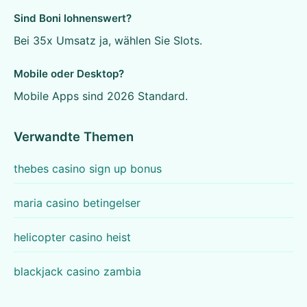
Sind Boni lohnenswert?
Bei 35x Umsatz ja, wählen Sie Slots.
Mobile oder Desktop?
Mobile Apps sind 2026 Standard.
Verwandte Themen
thebes casino sign up bonus
maria casino betingelser
helicopter casino heist
blackjack casino zambia