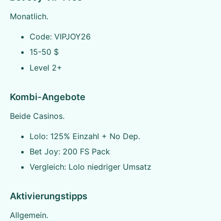
Monatlich.
Code: VIPJOY26
15-50 $
Level 2+
Kombi-Angebote
Beide Casinos.
Lolo: 125% Einzahl + No Dep.
Bet Joy: 200 FS Pack
Vergleich: Lolo niedriger Umsatz
Aktivierungstipps
Allgemein.