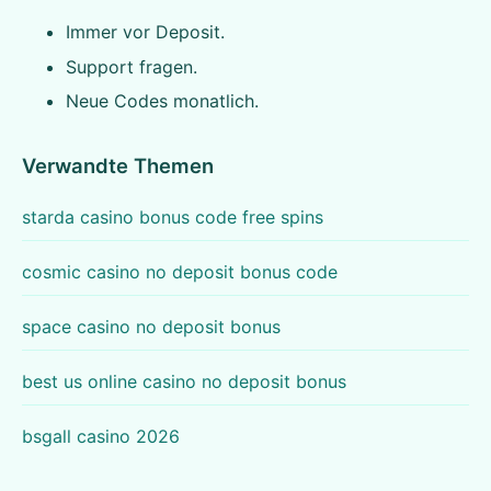
Immer vor Deposit.
Support fragen.
Neue Codes monatlich.
Verwandte Themen
starda casino bonus code free spins
cosmic casino no deposit bonus code
space casino no deposit bonus
best us online casino no deposit bonus
bsgall casino 2026