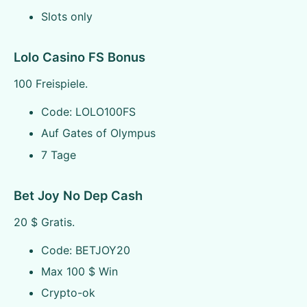
Slots only
Lolo Casino FS Bonus
100 Freispiele.
Code: LOLO100FS
Auf Gates of Olympus
7 Tage
Bet Joy No Dep Cash
20 $ Gratis.
Code: BETJOY20
Max 100 $ Win
Crypto-ok