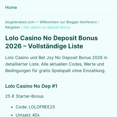
Home
blogelevated.com — Willkommen zur Blogger-Konferenz
/
Ratgeber
/
lolo casino no deposit bonus
Lolo Casino No Deposit Bonus
2026 – Vollständige Liste
Lolo Casino und Bet Joy No Deposit Bonus 2026 in
detaillierter Liste. Alle aktuellen Codes, Werte und
Bedingungen für gratis Spielspaß ohne Einzahlung.
Lolo Casino No Dep #1
25 € Starter-Bonus.
Code: LOLOFREE25
Umsatz 40x