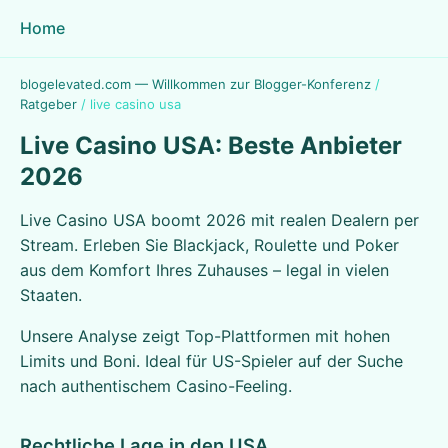
Home
blogelevated.com — Willkommen zur Blogger-Konferenz
/
Ratgeber
/
live casino usa
Live Casino USA: Beste Anbieter
2026
Live Casino USA boomt 2026 mit realen Dealern per
Stream. Erleben Sie Blackjack, Roulette und Poker
aus dem Komfort Ihres Zuhauses – legal in vielen
Staaten.
Unsere Analyse zeigt Top-Plattformen mit hohen
Limits und Boni. Ideal für US-Spieler auf der Suche
nach authentischem Casino-Feeling.
Rechtliche Lage in den USA