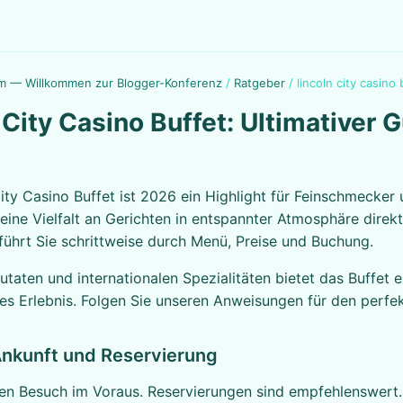
m — Willkommen zur Blogger-Konferenz
/
Ratgeber
/
lincoln city casino 
 City Casino Buffet: Ultimativer 
ity Casino Buffet ist 2026 ein Highlight für Feinschmecker 
eine Vielfalt an Gerichten in entspannter Atmosphäre direk
führt Sie schrittweise durch Menü, Preise und Buchung.
utaten und internationalen Spezialitäten bietet das Buffet e
es Erlebnis. Folgen Sie unseren Anweisungen für den perfe
 Ankunft und Reservierung
ren Besuch im Voraus. Reservierungen sind empfehlenswert.