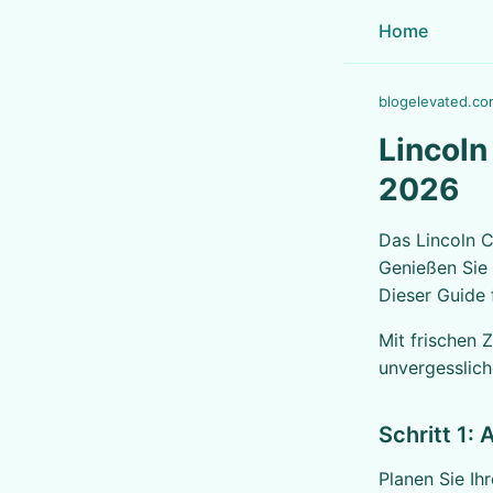
Home
blogelevated.co
Lincoln
2026
Das Lincoln C
Genießen Sie 
Dieser Guide 
Mit frischen Z
unvergesslich
Schritt 1:
Planen Sie Ih