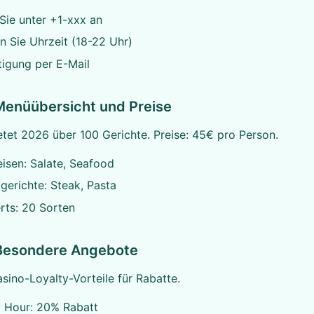
 Sie unter +1-xxx an
n Sie Uhrzeit (18-22 Uhr)
tigung per E-Mail
 Menüübersicht und Preise
etet 2026 über 100 Gerichte. Preise: 45€ pro Person.
eisen: Salate, Seafood
gerichte: Steak, Pasta
rts: 20 Sorten
 Besondere Angebote
sino-Loyalty-Vorteile für Rabatte.
y Hour: 20% Rabatt