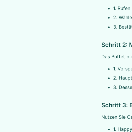
1. Rufen
2. Wähle
3. Bestä
Schritt 2:
Das Buffet bi
1. Vorsp
2. Haupt
3. Desse
Schritt 3:
Nutzen Sie Ca
1. Happ