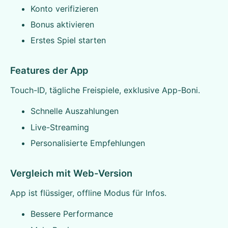
Konto verifizieren
Bonus aktivieren
Erstes Spiel starten
Features der App
Touch-ID, tägliche Freispiele, exklusive App-Boni.
Schnelle Auszahlungen
Live-Streaming
Personalisierte Empfehlungen
Vergleich mit Web-Version
App ist flüssiger, offline Modus für Infos.
Bessere Performance