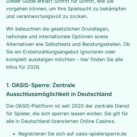
Dieser Guide erklärt Schritt für Schritt, wie Sie
vorgehen können, um Ihre Spielsucht zu bekämpfen
und verantwortungsvoll zu zocken.
Wir beleuchten die gesetzlichen Grundlagen,
nationale und internationale Optionen sowie
Alternativen wie Selbsttests und Beratungsstellen. Ob
Sie ein Ersteinzahlungsangebot ignorieren oder
komplett aussteigen möchten – hier finden Sie alle
Infos für 2026.
1. OASIS-Sperre: Zentrale
Ausschlussmöglichkeit in Deutschland
Die OASIS-Plattform ist seit 2020 der zentrale Dienst
für Spieler, die sich sperren lassen wollen. Sie gilt für
alle in Deutschland lizenzierten Online Casinos.
Registrieren Sie sich auf oasis-spielersperre.de