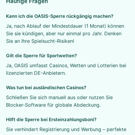
Häufige Fragen
Kann ich die OASIS-Sperre rückgängig machen?
Ja, nach Ablauf der Mindestdauer (1 Monat) können
Sie sie kündigen, aber nur einmal pro Jahr. Denken
Sie an Ihre Spielsucht-Risiken!
Gilt die Sperre für Sportwetten?
Ja, OASIS umfasst Casinos, Wetten und Lotterien bei
lizenzierten DE-Anbietern.
Was tun bei ausländischen Casinos?
Schließen Sie sich manuell aus oder nutzen Sie
Blocker-Software für globale Abdeckung.
Hilft die Sperre bei Ersteinzahlungsboni?
Sie verhindert Registrierung und Werbung – perfekte