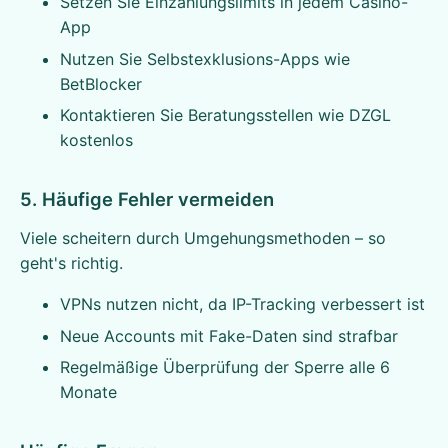
Setzen Sie Einzahlungslimits in jedem Casino-
App
Nutzen Sie Selbstexklusions-Apps wie
BetBlocker
Kontaktieren Sie Beratungsstellen wie DZGL
kostenlos
5. Häufige Fehler vermeiden
Viele scheitern durch Umgehungsmethoden – so
geht's richtig.
VPNs nutzen nicht, da IP-Tracking verbessert ist
Neue Accounts mit Fake-Daten sind strafbar
Regelmäßige Überprüfung der Sperre alle 6
Monate