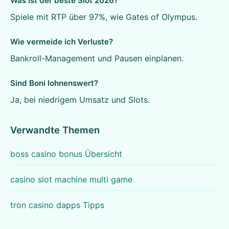
Was ist der beste Slot 2026?
Spiele mit RTP über 97%, wie Gates of Olympus.
Wie vermeide ich Verluste?
Bankroll-Management und Pausen einplanen.
Sind Boni lohnenswert?
Ja, bei niedrigem Umsatz und Slots.
Verwandte Themen
boss casino bonus Übersicht
casino slot machine multi game
tron casino dapps Tipps