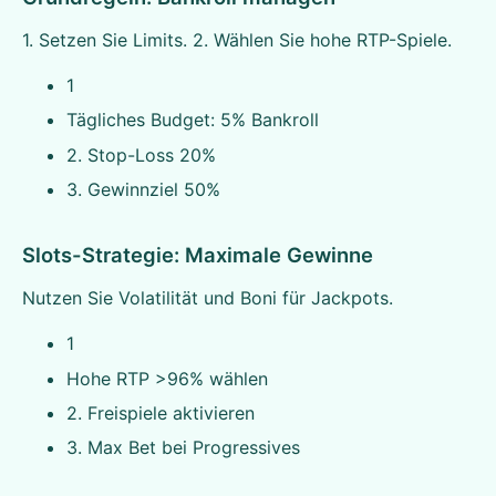
1. Setzen Sie Limits. 2. Wählen Sie hohe RTP-Spiele.
1
Tägliches Budget: 5% Bankroll
2. Stop-Loss 20%
3. Gewinnziel 50%
Slots-Strategie: Maximale Gewinne
Nutzen Sie Volatilität und Boni für Jackpots.
1
Hohe RTP >96% wählen
2. Freispiele aktivieren
3. Max Bet bei Progressives