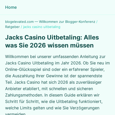
Home
blogelevated.com — Willkommen zur Blogger-Konferenz
/
Ratgeber
/
jacks casino uitbetaling
Jacks Casino Uitbetaling: Alles
was Sie 2026 wissen müssen
Willkommen bei unserer umfassenden Anleitung zur
Jacks Casino Uitbetaling im Jahr 2026. Ob Sie neu im
Online-Glücksspiel sind oder ein erfahrener Spieler,
die Auszahlung Ihrer Gewinne ist der spannendste
Teil. Jacks Casino hat sich 2026 als zuverlässiger
Anbieter etabliert, mit schnellen und sicheren
Zahlungsmethoden. In diesem Guide erklären wir
Schritt für Schritt, wie die Uitbetaling funktioniert,
welche Limits gelten und wie Sie Verzögerungen
vermeiden.