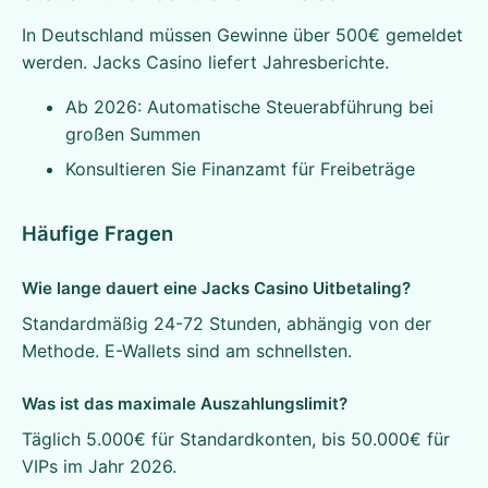
In Deutschland müssen Gewinne über 500€ gemeldet
werden. Jacks Casino liefert Jahresberichte.
Ab 2026: Automatische Steuerabführung bei
großen Summen
Konsultieren Sie Finanzamt für Freibeträge
Häufige Fragen
Wie lange dauert eine Jacks Casino Uitbetaling?
Standardmäßig 24-72 Stunden, abhängig von der
Methode. E-Wallets sind am schnellsten.
Was ist das maximale Auszahlungslimit?
Täglich 5.000€ für Standardkonten, bis 50.000€ für
VIPs im Jahr 2026.