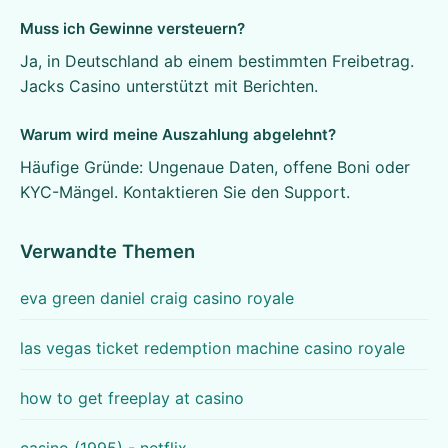
Muss ich Gewinne versteuern?
Ja, in Deutschland ab einem bestimmten Freibetrag.
Jacks Casino unterstützt mit Berichten.
Warum wird meine Auszahlung abgelehnt?
Häufige Gründe: Ungenaue Daten, offene Boni oder
KYC-Mängel. Kontaktieren Sie den Support.
Verwandte Themen
eva green daniel craig casino royale
las vegas ticket redemption machine casino royale
how to get freeplay at casino
casino (1995) - netflix