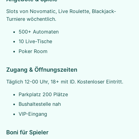
Slots von Novomatic, Live Roulette, Blackjack-
Turniere wöchentlich.
500+ Automaten
10 Live-Tische
Poker Room
Zugang & Öffnungszeiten
Täglich 12-00 Uhr, 18+ mit ID. Kostenloser Eintritt.
Parkplatz 200 Plätze
Bushaltestelle nah
VIP-Eingang
Boni für Spieler