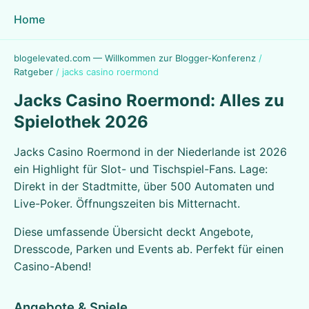
Home
blogelevated.com — Willkommen zur Blogger-Konferenz
/
Ratgeber
/
jacks casino roermond
Jacks Casino Roermond: Alles zu
Spielothek 2026
Jacks Casino Roermond in der Niederlande ist 2026
ein Highlight für Slot- und Tischspiel-Fans. Lage:
Direkt in der Stadtmitte, über 500 Automaten und
Live-Poker. Öffnungszeiten bis Mitternacht.
Diese umfassende Übersicht deckt Angebote,
Dresscode, Parken und Events ab. Perfekt für einen
Casino-Abend!
Angebote & Spiele