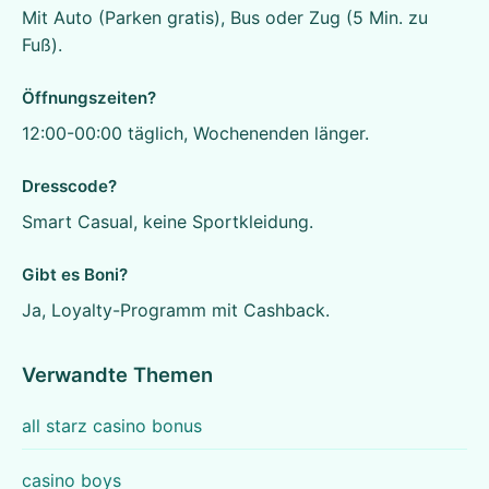
Mit Auto (Parken gratis), Bus oder Zug (5 Min. zu
Fuß).
Öffnungszeiten?
12:00-00:00 täglich, Wochenenden länger.
Dresscode?
Smart Casual, keine Sportkleidung.
Gibt es Boni?
Ja, Loyalty-Programm mit Cashback.
Verwandte Themen
all starz casino bonus
casino boys