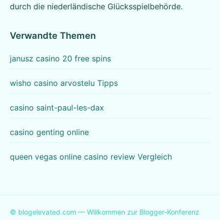
durch die niederländische Glücksspielbehörde.
Verwandte Themen
janusz casino 20 free spins
wisho casino arvostelu Tipps
casino saint-paul-les-dax
casino genting online
queen vegas online casino review Vergleich
© blogelevated.com — Willkommen zur Blogger-Konferenz