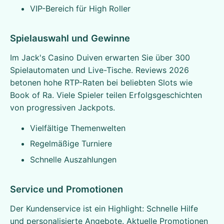
VIP-Bereich für High Roller
Spielauswahl und Gewinne
Im Jack's Casino Duiven erwarten Sie über 300
Spielautomaten und Live-Tische. Reviews 2026
betonen hohe RTP-Raten bei beliebten Slots wie
Book of Ra. Viele Spieler teilen Erfolgsgeschichten
von progressiven Jackpots.
Vielfältige Themenwelten
Regelmäßige Turniere
Schnelle Auszahlungen
Service und Promotionen
Der Kundenservice ist ein Highlight: Schnelle Hilfe
und personalisierte Angebote. Aktuelle Promotionen