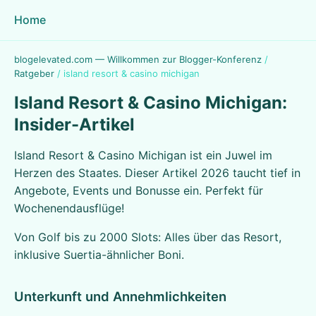
Home
blogelevated.com — Willkommen zur Blogger-Konferenz
/
Ratgeber
/
island resort & casino michigan
Island Resort & Casino Michigan:
Insider-Artikel
Island Resort & Casino Michigan ist ein Juwel im
Herzen des Staates. Dieser Artikel 2026 taucht tief in
Angebote, Events und Bonusse ein. Perfekt für
Wochenendausflüge!
Von Golf bis zu 2000 Slots: Alles über das Resort,
inklusive Suertia-ähnlicher Boni.
Unterkunft und Annehmlichkeiten