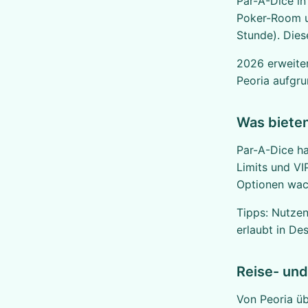
Par-A-Dice in 
Poker-Room un
Stunde). Dies
2026 erweiter
Peoria aufgru
Was bieten
Par-A-Dice ha
Limits und VIP
Optionen wac
Tipps: Nutzen
erlaubt in De
Reise- und
Von Peoria üb