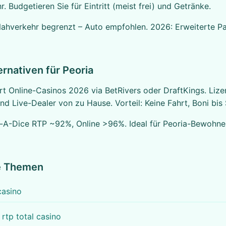
. Budgetieren Sie für Eintritt (meist frei) und Getränke.
Nahverkehr begrenzt – Auto empfohlen. 2026: Erweiterte P
ernativen für Peoria
liert Online-Casinos 2026 via BetRivers oder DraftKings. Liz
und Live-Dealer von zu Hause. Vorteil: Keine Fahrt, Boni bis
r-A-Dice RTP ~92%, Online >96%. Ideal für Peoria-Bewohne
e Themen
casino
rtp total casino