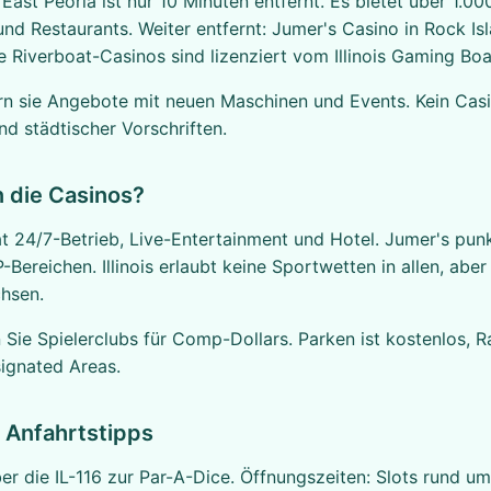
East Peoria ist nur 10 Minuten entfernt. Es bietet über 1.000
d Restaurants. Weiter entfernt: Jumer's Casino in Rock Isl
e Riverboat-Casinos sind lizenziert vom Illinois Gaming Boa
n sie Angebote mit neuen Maschinen und Events. Kein Casin
nd städtischer Vorschriften.
 die Casinos?
t 24/7-Betrieb, Live-Entertainment und Hotel. Jumer's pun
-Bereichen. Illinois erlaubt keine Sportwetten in allen, aber
hsen.
 Sie Spielerclubs für Comp-Dollars. Parken ist kostenlos, 
signated Areas.
 Anfahrtstipps
er die IL-116 zur Par-A-Dice. Öffnungszeiten: Slots rund um