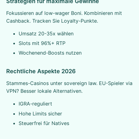
Strategien für maximale Gewinne
Fokussieren auf low-wager Boni. Kombinieren mit
Cashback. Tracken Sie Loyalty-Punkte.
Umsatz 20-35x wählen
Slots mit 96%+ RTP
Wochenend-Boosts nutzen
Rechtliche Aspekte 2026
Stammes-Casinos unter sovereign law. EU-Spieler via
VPN? Besser lokale Alternativen.
IGRA-reguliert
Hohe Limits sicher
Steuerfrei für Natives