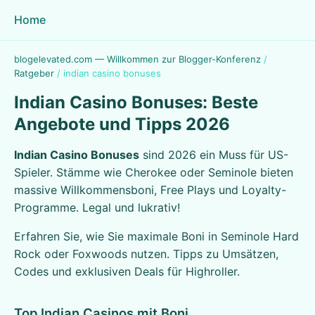
Home
blogelevated.com — Willkommen zur Blogger-Konferenz
/
Ratgeber
/
indian casino bonuses
Indian Casino Bonuses: Beste
Angebote und Tipps 2026
Indian Casino Bonuses
sind 2026 ein Muss für US-
Spieler. Stämme wie Cherokee oder Seminole bieten
massive Willkommensboni, Free Plays und Loyalty-
Programme. Legal und lukrativ!
Erfahren Sie, wie Sie maximale Boni in Seminole Hard
Rock oder Foxwoods nutzen. Tipps zu Umsätzen,
Codes und exklusiven Deals für Highroller.
Top Indian Casinos mit Boni