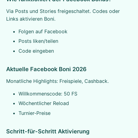
Via Posts und Stories freigeschaltet. Codes oder
Links aktivieren Boni.
Folgen auf Facebook
Posts liken/teilen
Code eingeben
Aktuelle Facebook Boni 2026
Monatliche Highlights: Freispiele, Cashback.
Willkommenscode: 50 FS
Wöchentlicher Reload
Turnier-Preise
Schritt-für-Schritt Aktivierung