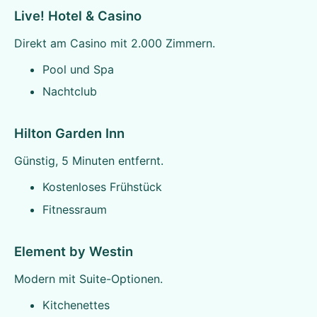
Live! Hotel & Casino
Direkt am Casino mit 2.000 Zimmern.
Pool und Spa
Nachtclub
Hilton Garden Inn
Günstig, 5 Minuten entfernt.
Kostenloses Frühstück
Fitnessraum
Element by Westin
Modern mit Suite-Optionen.
Kitchenettes