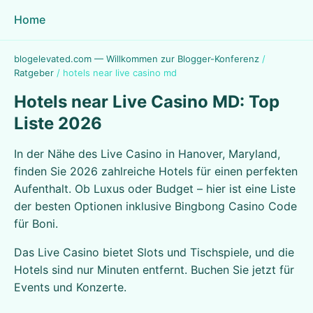
Home
blogelevated.com — Willkommen zur Blogger-Konferenz
/
Ratgeber
/
hotels near live casino md
Hotels near Live Casino MD: Top
Liste 2026
In der Nähe des Live Casino in Hanover, Maryland,
finden Sie 2026 zahlreiche Hotels für einen perfekten
Aufenthalt. Ob Luxus oder Budget – hier ist eine Liste
der besten Optionen inklusive Bingbong Casino Code
für Boni.
Das Live Casino bietet Slots und Tischspiele, und die
Hotels sind nur Minuten entfernt. Buchen Sie jetzt für
Events und Konzerte.