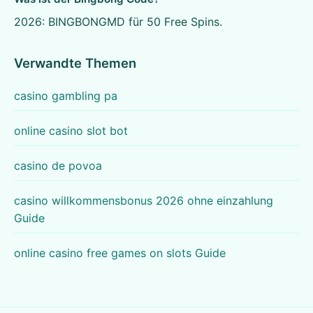
2026: BINGBONGMD für 50 Free Spins.
Verwandte Themen
casino gambling pa
online casino slot bot
casino de povoa
casino willkommensbonus 2026 ohne einzahlung
Guide
online casino free games on slots Guide