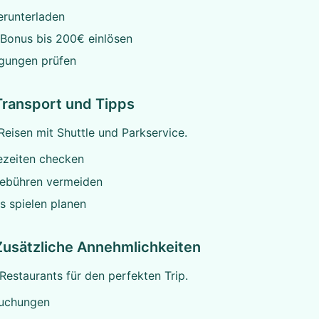
erunterladen
 Bonus bis 200€ einlösen
ngungen prüfen
 Transport und Tipps
Reisen mit Shuttle und Parkservice.
lezeiten checken
gebühren vermeiden
s spielen planen
 Zusätzliche Annehmlichkeiten
Restaurants für den perfekten Trip.
Buchungen