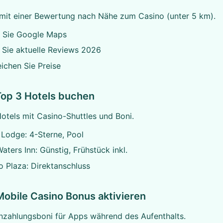
 mit einer Bewertung nach Nähe zum Casino (unter 5 km).
n Sie Google Maps
 Sie aktuelle Reviews 2026
eichen Sie Preise
 Top 3 Hotels buchen
tels mit Casino-Shuttles und Boni.
 Lodge: 4-Sterne, Pool
Waters Inn: Günstig, Frühstück inkl.
o Plaza: Direktanschluss
 Mobile Casino Bonus aktivieren
nzahlungsboni für Apps während des Aufenthalts.