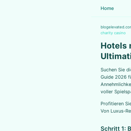
Home
blogelevated.co
charity casino
Hotels 
Ultimat
Suchen Sie di
Guide 2026 fü
Annehmlichkei
voller Spielsp
Profitieren S
Von Luxus-Res
Schritt 1: