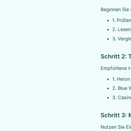
Beginnen Sie
1. Prüfe
2. Lesen
3. Vergl
Schritt 2:
Empfohlene Ho
1. Heron
2. Blue 
3. Casin
Schritt 3:
Nutzen Sie Ei