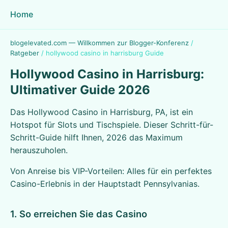
Home
blogelevated.com — Willkommen zur Blogger-Konferenz
/
Ratgeber
/
hollywood casino in harrisburg Guide
Hollywood Casino in Harrisburg:
Ultimativer Guide 2026
Das Hollywood Casino in Harrisburg, PA, ist ein
Hotspot für Slots und Tischspiele. Dieser Schritt-für-
Schritt-Guide hilft Ihnen, 2026 das Maximum
herauszuholen.
Von Anreise bis VIP-Vorteilen: Alles für ein perfektes
Casino-Erlebnis in der Hauptstadt Pennsylvanias.
1. So erreichen Sie das Casino