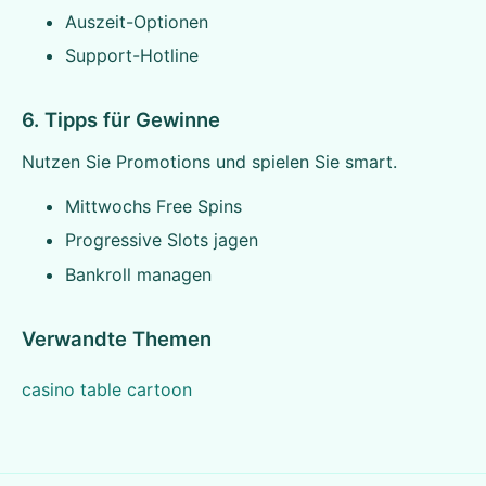
Auszeit-Optionen
Support-Hotline
6. Tipps für Gewinne
Nutzen Sie Promotions und spielen Sie smart.
Mittwochs Free Spins
Progressive Slots jagen
Bankroll managen
Verwandte Themen
casino table cartoon